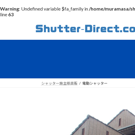
Warning
: Undefined variable $fa_family in
/home/muramasa/shu
line
63
コ
ナ
ン
ビ
テ
ゲ
ン
ー
ツ
シ
へ
ョ
ス
ン
キ
に
ッ
移
シャッター施主様直販
電動シャッター
プ
動