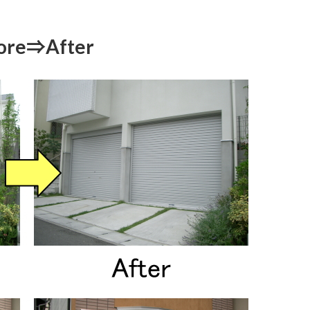
e⇒After