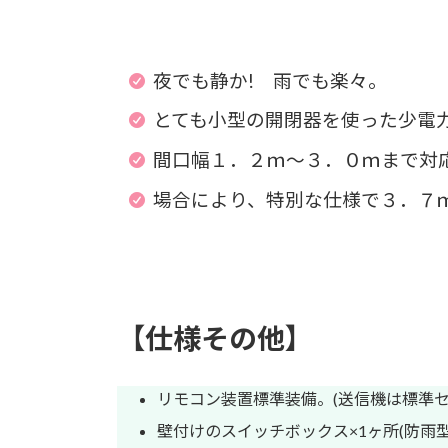
夜でも静か! 雨でも楽々。
とても小型の開閉器を使った少電
間口幅１．２ｍ～３．０ｍまで対
場合により、特別な仕様で３．７
【仕様その他】
リモコン装置標準装備。(送信機は標準セ
壁付けのスイッチボックス×1ヶ所(防雨型