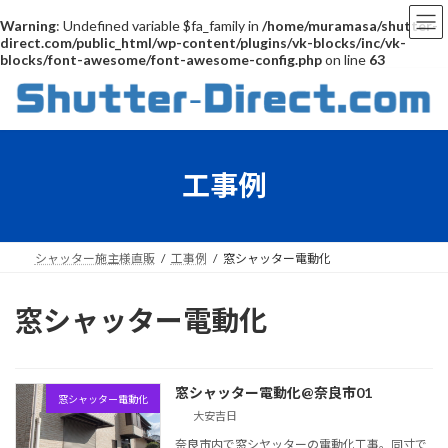
Warning
: Undefined variable $fa_family in
/home/muramasa/shutter-
direct.com/public_html/wp-content/plugins/vk-blocks/inc/vk-
blocks/font-awesome/font-awesome-config.php
on line
63
コ
ナ
ン
ビ
テ
ゲ
ン
ー
ツ
シ
工事例
へ
ョ
ス
ン
キ
に
ッ
移
プ
動
シャッター施主様直販
工事例
窓シャッター電動化
窓シャッター電動化
窓シャッター電動化@奈良市01
窓シャッター電動化
大安吉日
奈良市内で窓シヤッターの電動化工事。同寸で