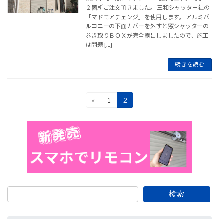
２箇所ご注文頂きました。 三和シャッター社の
「マドモアチェンジ」を使用します。 アルミバ
ルコニーの下面カバーを外すと窓シャッターの
巻き取りＢＯＸが完全露出しましたので、施工
は問題 […]
続きを読む
投
«
1
2
固
固
定
定
稿
ペ
ペ
ー
ー
の
ジ
ジ
ペ
ー
ジ
検索
送
り