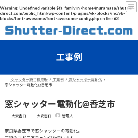
Warning
: Undefined variable $fa_family in
/home/muramasa/shutter-
direct.com/public_html/wp-content/plugins/vk-blocks/inc/vk-
blocks/font-awesome/font-awesome-config.php
on line
63
コ
ナ
ン
ビ
テ
ゲ
ン
ー
ツ
シ
工事例
へ
ョ
ス
ン
キ
に
ッ
移
プ
動
シャッター施主様直販
工事例
窓シャッター電動化
窓シャッター電動化@香芝市
窓シャッター電動化@香芝市
最
大安吉日
大安吉日
管理人
終
更
奈良県香芝市で窓シャッターの電動化。
新
日
三和のマドモアチェンジを使います。