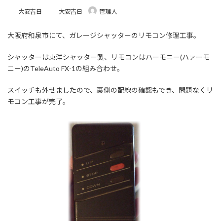
最
大安吉日
大安吉日
管理人
終
更
大阪府和泉市にて、ガレージシャッターのリモコン修理工事。
新
日
時
シャッターは東洋シャッター製、リモコンはハーモニー(ハァーモ
:
ニー)のTeleAuto FX-1の組み合わせ。
スイッチも外せましたので、裏側の配線の確認もでき、問題なくリ
モコン工事が完了。