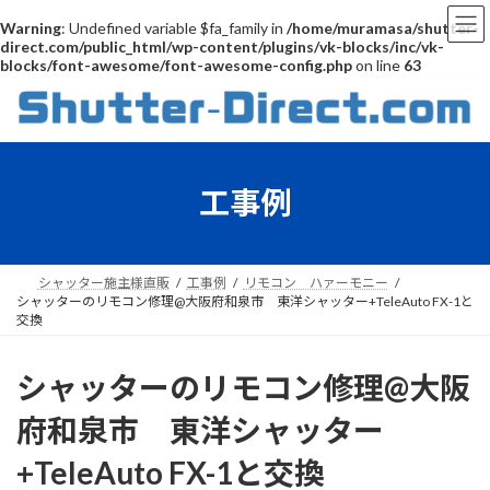
Warning
: Undefined variable $fa_family in
/home/muramasa/shutter-
direct.com/public_html/wp-content/plugins/vk-blocks/inc/vk-
blocks/font-awesome/font-awesome-config.php
on line
63
コ
ナ
ン
ビ
テ
ゲ
ン
ー
ツ
シ
工事例
へ
ョ
ス
ン
キ
に
ッ
移
プ
動
シャッター施主様直販
工事例
リモコン ハァーモニー
シャッターのリモコン修理@大阪府和泉市 東洋シャッター+TeleAuto FX-1と
交換
シャッターのリモコン修理@大阪
府和泉市 東洋シャッター
+TeleAuto FX-1と交換